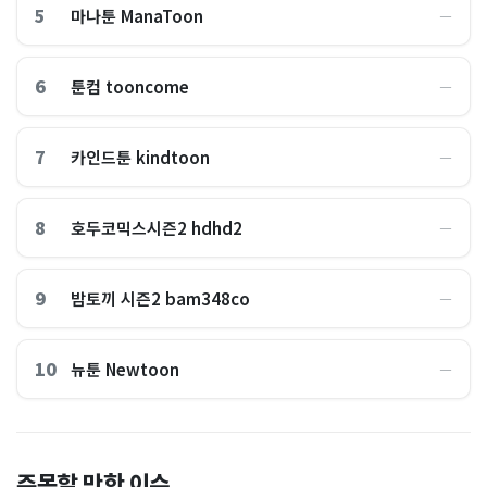
5
마나툰 ManaToon
―
6
툰컴 tooncome
―
7
카인드툰 kindtoon
―
8
호두코믹스시즌2 hdhd2
―
9
밤토끼 시즌2 bam348co
―
10
뉴툰 Newtoon
―
“위고비·마운자로 회사 돈으
"이건 못 참지, 약속한 성과급
주목할 만한 이슈