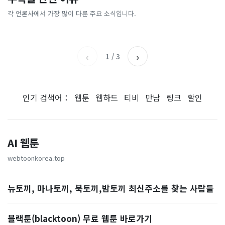
[크랩] 초과근무 ‘4시간 족쇄’
‘무섭노’ 했다가 소주병 뒹굴
로”…연 3500억 쓴다는 ‘이
왜 바꾸나"…SK하이닉스 직
풀었는데도 공무원들이 반발
김선태, 충주시장 “돌아올 생
곳’
원 3500명 '우르르'
각 언론사에서 가장 많이 다룬 주요 소식입니다.
국민일보
아시아경제
하는 이유
각 있나?”
KBS
한겨레
‹
›
1
/
3
인기 검색어：
웹툰
웹하드
티비
만남
링크
할인
AI 웹툰
webtoonkorea.top
뉴토끼, 마나토끼, 북토끼,밤토끼 최신주소를 찾는 사람들
블랙툰(blacktoon) 무료 웹툰 바로가기